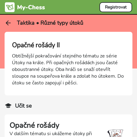
Registrovat
Taktika • Různé typy útoků
Opačné rošády II
Obtížnější pokračování stejného tématu ze série
Útoky na krále. Při opačných rošádách jsou časté
oboustranné útoky. Oba hráči se snaží otevřít
sloupce na soupeřova krále a zdolat ho útokem. Do
útoku se často zapojují i pěšci.
Učit se
Opačné rošády
V dalším tématu si ukážeme útoky při