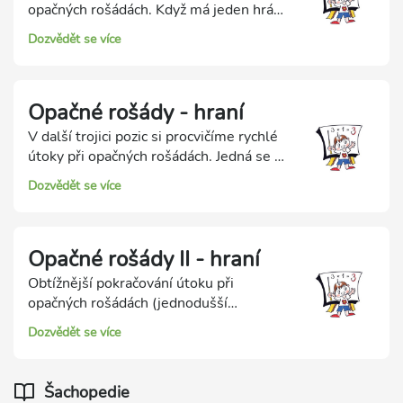
opačných rošádách. Když má jeden hráč
malou rošádu a druhý velkou, oba hráči
Dozvědět se více
se často snaží útočit na soupeřova krále.
Do těchto útoků se často zapojují i pěšci
a rozhodujícím faktorem bývá rychlost
Opačné rošády - hraní
útoku!
V další trojici pozic si procvičíme rychlé
útoky při opačných rošádách. Jedná se o
vícetahová řešení, kdy budeme hrát celý
Dozvědět se více
útok tah po tahu až do matového konce.
Opačné rošády II - hraní
Obtížnější pokračování útoku při
opačných rošádách (jednodušší
procvičování bylo v sérii Hraní útoků na
Dozvědět se více
krále). Naším úkolem jsou vícetahová
řešení, takže celý útok budeme hrát tah
po tahu až do vítězného závěru.
Šachopedie