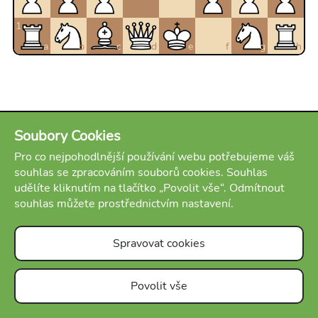
1
a
b
c
d
e
f
g
h
Soubory Cookies
Pro co nejpohodlnější používání webu potřebujeme váš
souhlas se zpracováním souborů cookies. Souhlas
udělíte kliknutím na tlačítko „Povolit vše“. Odmítnout
souhlas můžete prostřednictvím nastavení.
Spravovat cookies
Povolit vše
Předchozí
Konec
Další