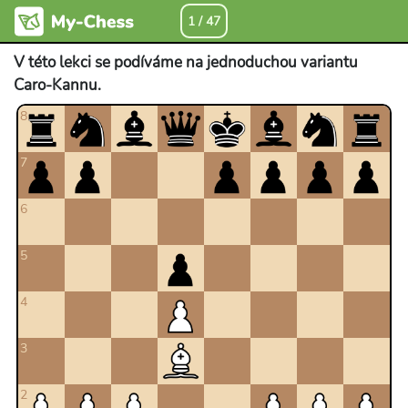
1 / 47
V této lekci se podíváme na jednoduchou variantu
Caro-Kannu.
8
7
6
5
4
3
2