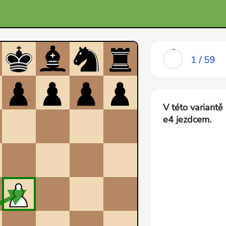
1 / 59
V této variantě
e4 jezdcem.