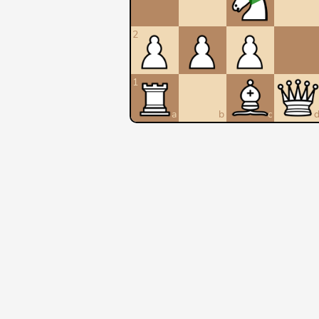
2
1
a
b
c