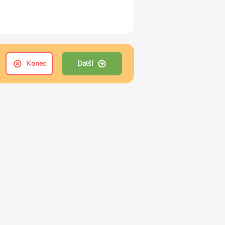
Konec
Další