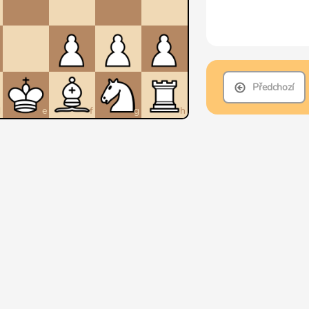
Předchozí
d
e
f
g
h