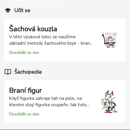
Učit se
Šachová kouzla
V této výukové lekci se naučíme
základní metody šachového boje - braní
figurek, útok na figury a krytí figur. V
Dozvědět se více
oblasti Školička k ní najdete 9
procvičovacích testů.
Šachopedie
Braní figur
Když figurka zahraje tah na pole, na
kterém stojí figurka soupeře, tak tuto
figurku sebere. Sebraná figura zmizí ze
Dozvědět se více
šachovnice. Bílé figurky mohou sebrat
ty černé. Černé mohou sebrat bílé. Hráč