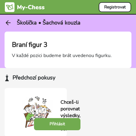
Registrovat
Školička • Šachová kouzla
Braní figur 3
V každé pozici budeme brát uvedenou figurku.
Předchozí pokusy
Chceš-li
porovnat
výsledky,
přihlas
Přihlásit
se.