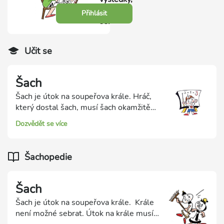
přihlas
Přihlásit
se.
Učit se
Šach
Šach je útok na soupeřova krále. Hráč,
který dostal šach, musí šach okamžitě
zrušit jedním z těchto tří způsobů:
Dozvědět se více
sebrání šachující figurky, představení
jiné figurky nebo ústup krále.
Šachopedie
Šach
Šach je útok na soupeřova krále. Krále
není možné sebrat. Útok na krále musí