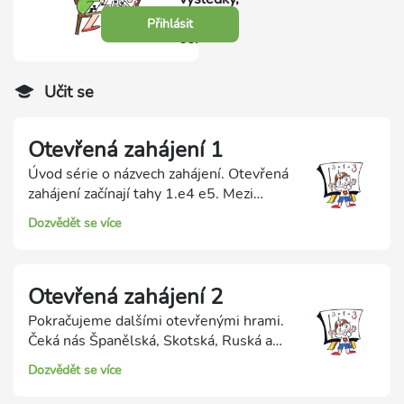
přihlas
Přihlásit
se.
Učit se
Otevřená zahájení 1
Úvod série o názvech zahájení. Otevřená
zahájení začínají tahy 1.e4 e5. Mezi
nejzákladnější patří Italská hra, Hra 2
Dozvědět se více
jezdců v obraně, Hra čtyř jezdců a
Královský gambit.
Otevřená zahájení 2
Pokračujeme dalšími otevřenými hrami.
Čeká nás Španělská, Skotská, Ruská a
Vídeňská. Všechny patří mezi nejčastější
Dozvědět se více
otevřená zahájení.