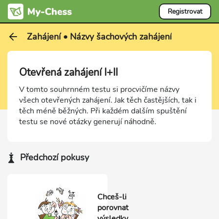
Registrovat
Zahájení • Názvy šachových zahájení
Otevřená zahájení I+II
V tomto souhrnném testu si procvičíme názvy
všech otevřených zahájení. Jak těch častějších, tak i
těch méně běžných. Při každém dalším spuštění
testu se nové otázky generují náhodně.
Předchozí pokusy
Chceš-li
porovnat
výsledky,