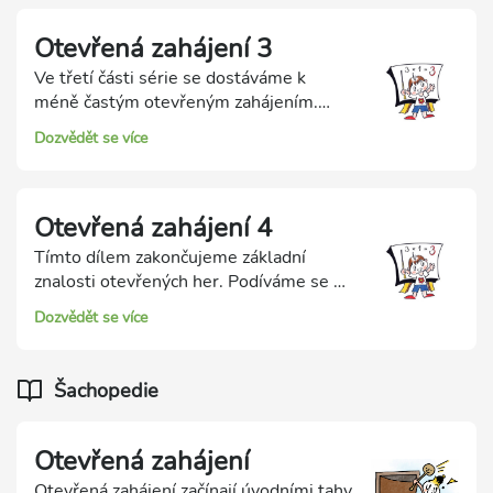
Otevřená zahájení 3
Ve třetí části série se dostáváme k
méně častým otevřeným zahájením.
Evansův gambit, Střelcova hra, Střední
Dozvědět se více
hra a Severský gambit.
Otevřená zahájení 4
Tímto dílem zakončujeme základní
znalosti otevřených her. Podíváme se na
Uherskou obranu, Ponzianiho hru,
Dozvědět se více
Philidorovu obranu a Lotyšský gambit.
Šachopedie
Otevřená zahájení
Otevřená zahájení začínají úvodními tahy