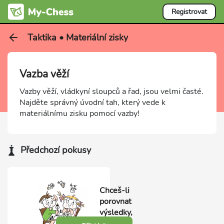
Registrovat
Taktika • Materiální zisky
Vazba věží
Vazby věží, vládkyní sloupců a řad, jsou velmi časté.
Najděte správný úvodní tah, který vede k
materiálnímu zisku pomocí vazby!
Předchozí pokusy
Chceš-li
porovnat
výsledky,
přihlas