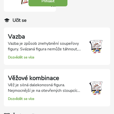
Přihlásit
se.
Učit se
Vazba
Vazba je způsob znehybnění soupeřovy
figury. Svázaná figura nemůže táhnout,
protože by odkryla útok na figuru stojící
Dozvědět se více
za sebou. Vazbu umí vytvořit střelec, věž
a dáma.
Věžové kombinace
Věž je silná dalekonosná figura.
Nejmocnější je na otevřených sloupcích,
spoustu práce dokáže vykonat i na
Dozvědět se více
vhodných řadách. Svou sílu uplatní při
zisku materiálu i při matových útocích.