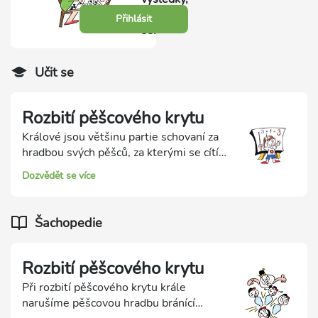
přihlas
Přihlásit
se.
Učit se
Rozbití pěšcového krytu
Králové jsou většinu partie schovaní za
hradbou svých pěšců, za kterými se cítí v
bezpečí. Při rozbití pěšcového krytu tuto
Dozvědět se více
pěšcovou hradbu rozbijeme, často i
nějakou obětí. A potom bezbranného
soupeřova krále zmatujeme.
Šachopedie
Rozbití pěšcového krytu
Při rozbití pěšcového krytu krále
narušíme pěšcovou hradbu bránící