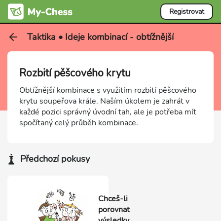
Registrovat
Taktika • Ideje kombinací - obtížnější
Rozbití pěšcového krytu
Obtížnější kombinace s využitím rozbití pěšcového
krytu soupeřova krále. Naším úkolem je zahrát v
každé pozici správný úvodní tah, ale je potřeba mít
spočítaný celý průběh kombinace.
Předchozí pokusy
Chceš-li
porovnat
výsledky,