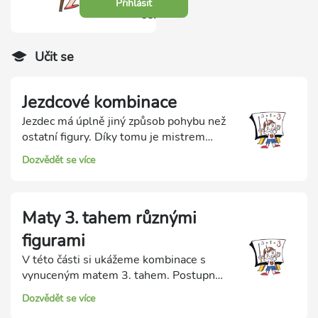
Přihlásit
se.
Učit se
Jezdcové kombinace
Jezdec má úplně jiný způsob pohybu než
ostatní figury. Díky tomu je mistrem
dvojích úderů! Z dalších materiálních
Dozvědět se více
zisků má rád různé odtahy. Speciálním
matovým obrazcem jezdce je dušený
mat.
Maty 3. tahem různými
figurami
V této části si ukážeme kombinace s
vynuceným matem 3. tahem. Postupně
si projdeme útoky s různými matujícími
Dozvědět se více
figurami od dámy až po pěšce.