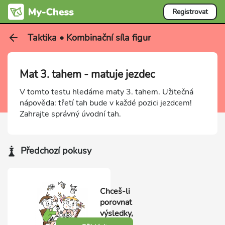
Registrovat
Taktika • Kombinační síla figur
Mat 3. tahem - matuje jezdec
V tomto testu hledáme maty 3. tahem. Užitečná
nápověda: třetí tah bude v každé pozici jezdcem!
Zahrajte správný úvodní tah.
Předchozí pokusy
Chceš-li
porovnat
výsledky,
přihlas