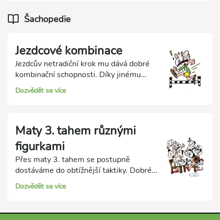
Zdůrazníme význam spolupráce figur!
Šachopedie
Jezdcové kombinace
Jezdcův netradiční krok mu dává dobré
kombinační schopnosti. Díky jinému
pohybu než kterákoli jiná figura má
Dozvědět se více
výborné možnosti dvojích úderů. Hlavní
kombinační možnosti jezdce: - Dvojí
úder - Odtažný šach - Odtažné napadení
Maty 3. tahem různými
se šachem - Dušený mat - Další matové
obrazce Při dušeném matu je soupeřův
figurkami
král udušen mezi vlastními figurami,
Přes maty 3. tahem se postupně
přes které působí matující jezdec. Při
dostáváme do obtížnější taktiky. Dobré
dalších matových obrazcích jezdec buď
zvládnutí těchto matů je výborným
sám matuje, anebo pomáhá uzavírat
Dozvědět se více
předpokladem k dalšímu řešení
matovou síť ve spolupráci s dalšími
vícetahových matových útoků.
figurkami.
Postupně si projdeme ukázky matů