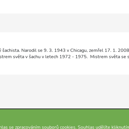
 šachista. Narodil se 9. 3. 1943 v Chicagu, zemřel 17. 1. 2008
istrem světa v šachu v letech 1972 - 1975. Mistrem světa se s
 Spasského. O titul přišel v roce 1975, kdy odmítl nastoupit d
n. Byl mimořádně silný v poziční hře a v technice hry. Po celý 
ky oddaný.
las se zpracováním souborů cookies. Souhlas udělíte kliknutí