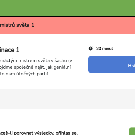
mistrů světa 1
inace 1
20 minut
denáctým mistrem světa v šachu (v
Hrá
ďme společně najít, jak geniální
to osm útočných partií.
ceš-li porovnat výsledky, přihlas se.