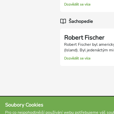
Dozvědět se více
Šachopedie
Robert Fischer
Robert Fischer byl americký
(Island). Byl jedenáctým m
1972, když v zápase porazil
Dozvědět se více
Karpovem a titulu byl zbave
šachu bezmezně, až fanatic
Soubory Cookies
Pro co nejpohodlnější používání webu potřebujeme váš souh