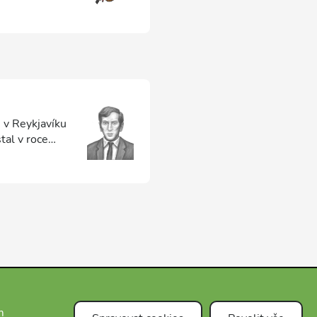
 v Reykjavíku
tal v roce
o zápasu s
život byl
m