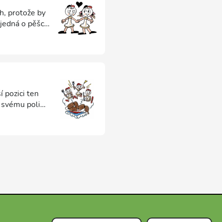
h, protože by
 jedná o pěšce
 pěšce, kteří
ím jsou v
ovat.
 pozici ten
o svému poli
obtížně k
upeřova krále,
ý volný pěšec).