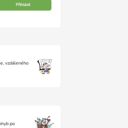
Přihlásit
le, vzdáleného
pohyb po