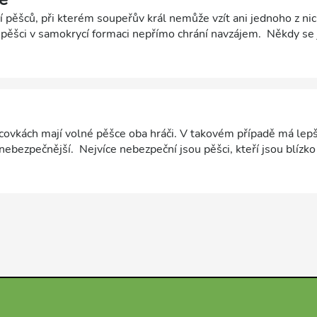
 pěšců, při kterém soupeřův král nemůže vzít ani jednoho z nic
 pěšci v samokrycí formaci nepřímo chrání navzájem. Někdy se
y zadní pěšec kryje předního přímo. Jindy se jedná o dva volné
 nebo více sloupců. Čím vzdálenější od sebe volní pěšci jsou, t
jší, protože je pro soupeřova krále obtížnější je oba kontrol
ovkách mají volné pěšce oba hráči. V takovém případě má lepší
u nebezpečnější. Nejvíce nebezpeční jsou pěšci, kteří jsou blízk
edstavují také volní pěšci, kteří jsou dál od sebe a jsou tudíž 
le. Nebezpeční jsou také volní pěšci, kteří jsou vzdálení od so
lený volný pěšec) anebo volní pěšci krytí jinými pěšci (viz kryt
k má velký význam také proměna pěšce v dámu se šachem.