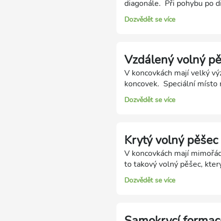
diagonále. Při pohybu po d
podporovat postup vlastníh
Dozvědět se více
slavná Rétiho studie z rok
Vzdálený volný p
V koncovkách mají velký vý
koncovek. Speciální místo 
je vzdálený od ostatních pěš
Dozvědět se více
pěšců. Náš král pak má vol
volného pěšce je možné ob
vzdáleným volným pěšcem
Krytý volný pěšec
V koncovkách mají mimořád
to takový volný pěšec, kte
krytého volného pěšce (prot
Dozvědět se více
pěšec. Krytý volný pěšec m
volným pěšcem jsou velmi 
Samokrycí formac