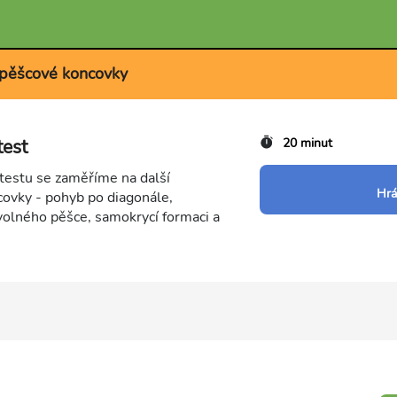
 pěšcové koncovky
test
20 minut
estu se zaměříme na další
Hrá
ovky - pohyb po diagonále,
volného pěšce, samokrycí formaci a