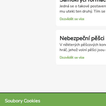
Jedná se o takové postavení
mu utekl ten druhý. Tím se
na sousedních sloupcích, kd
Dozvědět se více
jsou od sebe vzdálení jeden
pěšcové koncovce nebezpečně
Nebezpeční pěšci
V některých pěšcových konc
hráč, jehož volní pěšci jso
proměny. Velké nebezpečí př
Dozvědět se více
zachycení pro soupeřova krá
od ostatních pěšců (viz vzdá
V řadě pěšcových koncove
Soubory Cookies