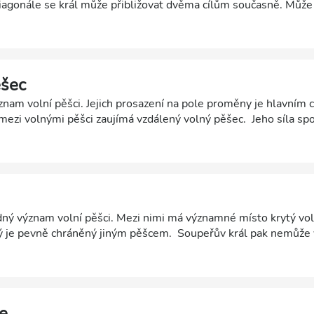
iagonále se král může přibližovat dvěma cílům současně. Může
o pěšce a současně se přibližovat k pěšci soupeře. Typickým p
u 1921.
ěšec
znam volní pěšci. Jejich prosazení na pole proměny je hlavním 
mezi volnými pěšci zaujímá vzdálený volný pěšec. Jeho síla spo
ců. Když se jej soupeřův král snaží zastavit, příliš se vzdálí od 
né pole působnosti k útoku na soupeřovy pěšce. Za vytvoření 
ětovat i materiál. Výhodný bývá také přechod do pěšcové kon
.
ný význam volní pěšci. Mezi nimi má významné místo krytý vol
rý je pevně chráněný jiným pěšcem. Soupeřův král pak nemůže v
ože je chráněný), ani pěšce, který ho chrání, protože by mu uni
á většinou ještě větší sílu, než vzdálený volný pěšec. Koncovk
často vyhrané.
e