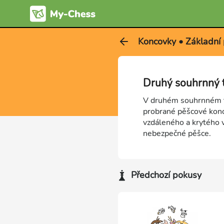
Koncovky • Základní
Druhý souhrnný 
V druhém souhrnném t
probrané pěšcové konc
vzdáleného a krytého 
nebezpečné pěšce.
Předchozí pokusy