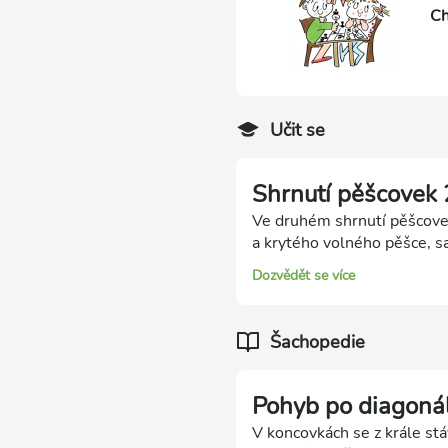
Ch
Učit se
Shrnutí pěšcovek 
Ve druhém shrnutí pěšcove
a krytého volného pěšce, s
Dozvědět se více
Šachopedie
Pohyb po diagoná
V koncovkách se z krále stá