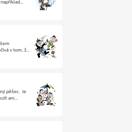
 například
říkladem je
cílem
čívá v tom, že
ostatních
vzdáleného
covky se
ný pěšec. Je
zít ani
kl krytý volný
y s krytým