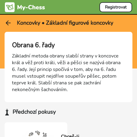
Registrovat
Koncovky • Základní figurové koncovky
Obrana 6. řady
Základní metoda obrany slabší strany v koncovce
král a věž proti králi, věži a pěšci se nazývá obrana
6. řady. Její princip spočívá v tom, aby na 6. řadu
musel vstoupit nejdříve soupeřův pěšec, potom
teprve král. Slabší strana se pak zachrání
nekonečným šachováním.
Předchozí pokusy
Chceš-li