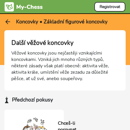
Registrovat
Koncovky • Základní figurové koncovky
Další věžové koncovky
Věžové koncovky jsou nejčastěji vznikajícími
koncovkami. Vzniká jich mnoho různých typů,
některé zásady však platí obecně: aktivita věže,
aktivita krále, umístění věže zezadu za důležité
pěšce, ať už své, anebo soupeřovy.
Předchozí pokusy
Chceš-li
porovnat