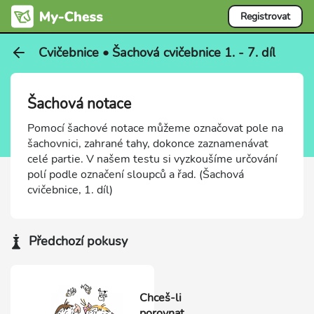
Registrovat
Cvičebnice • Šachová cvičebnice 1. - 7. díl
Šachová notace
Pomocí šachové notace můžeme označovat pole na
šachovnici, zahrané tahy, dokonce zaznamenávat
celé partie. V našem testu si vyzkoušíme určování
polí podle označení sloupců a řad. (Šachová
cvičebnice, 1. díl)
Předchozí pokusy
Chceš-li
porovnat