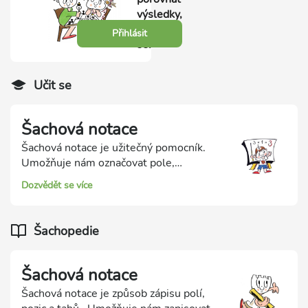
výsledky,
přihlas
Přihlásit
se.
Učit se
Šachová notace
Šachová notace je užitečný pomocník.
Umožňuje nám označovat pole,
zapisovat tahy a zaznamenávat celé
Dozvědět se více
šachové partie, které si pak můžeme
zopakovat podle zápisu.
Šachopedie
Šachová notace
Šachová notace je způsob zápisu polí,