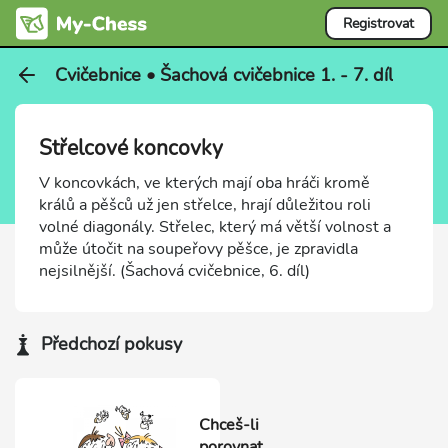
Registrovat
Cvičebnice • Šachová cvičebnice 1. - 7. díl
Střelcové koncovky
V koncovkách, ve kterých mají oba hráči kromě
králů a pěšců už jen střelce, hrají důležitou roli
volné diagonály. Střelec, který má větší volnost a
může útočit na soupeřovy pěšce, je zpravidla
nejsilnější. (Šachová cvičebnice, 6. díl)
Předchozí pokusy
Chceš-li
porovnat