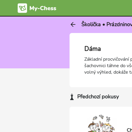
Školička • Prázdnino
Dáma
Základní procvičování 
šachovnici táhne do v
volný výhled, dokáže t
Předchozí pokusy
Ch