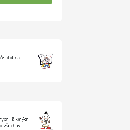
působit na
ných i šikmých
ro všechny