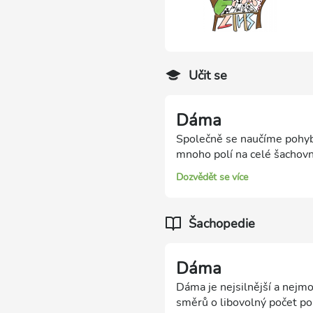
Učit se
Dáma
Společně se naučíme pohyb 
mnoho polí na celé šachovni
Dozvědět se více
Šachopedie
Dáma
Dáma je nejsilnější a nejm
směrů o libovolný počet po