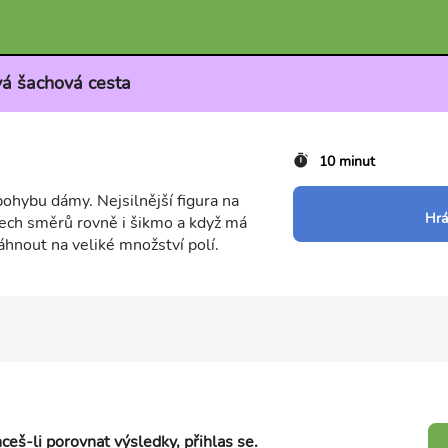
vá šachová cesta
10 minut
pohybu dámy. Nejsilnější figura na
Hrá
šech směrů rovně i šikmo a když má
áhnout na veliké množství polí.
ceš-li porovnat výsledky, přihlas se.