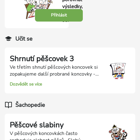
výsledky,
přihlas
Přihlásit
se.
Učit se
Shrnutí pěšcovek 3
Ve třetím shnutí pěšcových koncovek si
zopakujeme další probrané koncovky -
pěšcové slabiny, pěšcový průlom,
Dozvědět se více
aktivního krále, volná tempa a nevýhodu
tahu.
Šachopedie
Pěšcové slabiny
V pěšcových koncovkách často