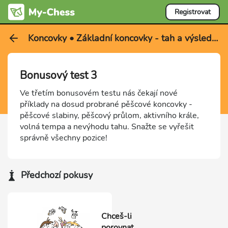
Registrovat
Koncovky • Základní koncovky - tah a výsledek
Bonusový test 3
Ve třetím bonusovém testu nás čekají nové
příklady na dosud probrané pěšcové koncovky -
pěšcové slabiny, pěšcový průlom, aktivního krále,
volná tempa a nevýhodu tahu. Snažte se vyřešit
správně všechny pozice!
Předchozí pokusy
Chceš-li
porovnat