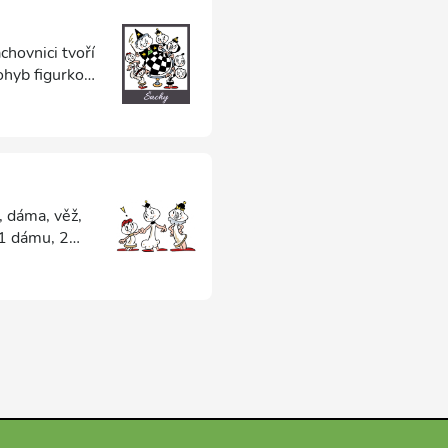
chovnici tvoří
ohyb figurkou
 rozvíjí
, dáma, věž,
, 1 dámu, 2
oto, že
ry.