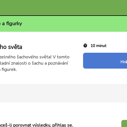
 a figurky
ho světa
10 minut
zelného šachového světa! V tomto
Hrá
kladní znalosti o šachu a poznávání
 figurek.
ceš-li porovnat výsledky, přihlas se.