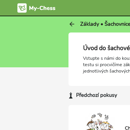
Základy • Šachovnice
Úvod do šachové
Vstupte s námi do kou
testu si procvičíme zá
jednotlivých šachových
Předchozí pokusy
Ch