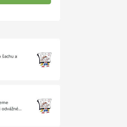
o šachu a
neme
i odvážné