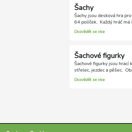
Šachy
Šachy jsou desková hra pro 
64 políček. Každý hráč má š
se nazývá tah. Hráči se ve s
Dozvědět se více
spoustu užitečných vlastnos
Šachové figurky
Šachové figurky jsou hrací
střelec, jezdec a pěšec. Oba
věže, 2 střelce, 2 jezdce a
Dozvědět se více
označení "figury" patří jen k