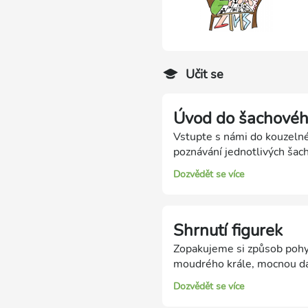
Učit se
Úvod do šachovéh
Vstupte s námi do kouzelné
poznávání jednotlivých šach
Dozvědět se více
Shrnutí figurek
Zopakujeme si způsob pohyb
moudrého krále, mocnou dám
pěšáky!
Dozvědět se více