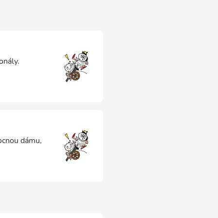
onály.
mocnou dámu,