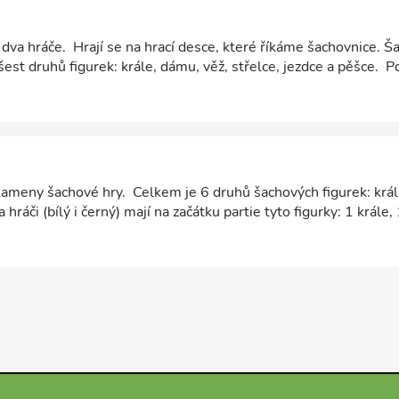
dva hráče. Hrají se na hrací desce, které říkáme šachovnice. Ša
est druhů figurek: krále, dámu, věž, střelce, jezdce a pěšce. P
vých tazích střídají. Cílem hry je dát mat soupeřovu králi. Šachy
tí a posilují osobnost.
 kameny šachové hry. Celkem je 6 druhů šachových figurek: král
 hráči (bílý i černý) mají na začátku partie tyto figurky: 1 krále
 8 pěšců. Přesněji se figurkám říká šachové kameny. Je to tak pr
ráli, dámě, věži, střelci a jezdci. Pěšci nejsou považováni za figu