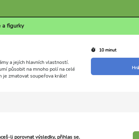
 a figurky
10 minut
my a jejích hlavních vlastností.
Hrá
umí působit na mnoho polí na celé
m je zmatovat soupeřova krále!
ceš-li porovnat výsledky, přihlas se.