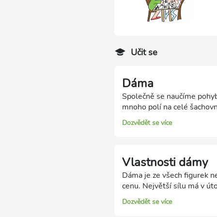
Učit se
Dáma
Společně se naučíme pohyb 
mnoho polí na celé šachovni
Dozvědět se více
Vlastnosti dámy
Dáma je ze všech figurek n
cenu. Největší sílu má v út
Dozvědět se více