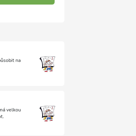
působit na
 má velkou
t.