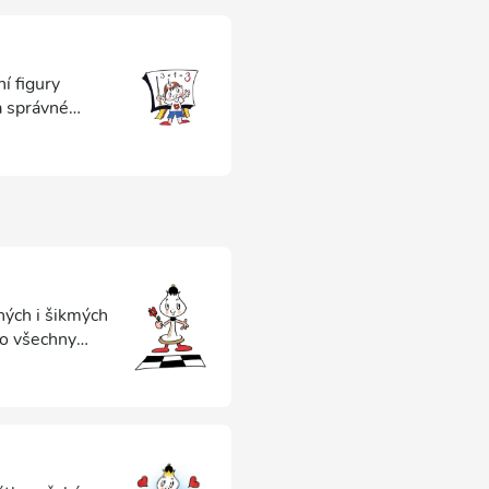
ní figury
a správné
ných i šikmých
ro všechny
ozor. Její
atří oběti
ně mění ráz