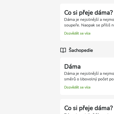
Co si přeje dáma?
Dáma je nejsilnější a nejmoc
soupeře. Naopak se příliš n
využití.
Dozvědět se více
Šachopedie
Dáma
Dáma je nejsilnější a nejm
směrů o libovolný počet po
soupeřovy figury. Protože 
Dozvědět se více
ztráta by byla velkým osla
dámy za dosažení matového
celé pozice.
Co si přeje dáma?