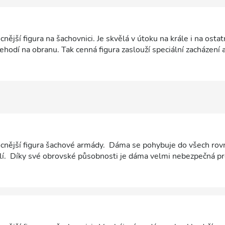
nější figura na šachovnici. Je skvělá v útoku na krále i na ostat
ehodí na obranu. Tak cenná figura zaslouží speciální zacházení 
ocnější figura šachové armády. Dáma se pohybuje do všech rov
lí. Díky své obrovské působnosti je dáma velmi nebezpečná p
je dáma tak silná bojovnice, musíme na svou dámu dávat dobrý p
bením pro naši šachovou armádu. Mezi nejkrásnější kombinace p
 závěru. Velký význam má také výměna dam, po které se výraz