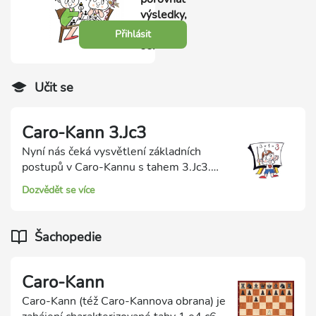
výsledky,
přihlas
Přihlásit
se.
Učit se
Caro-Kann 3.Jc3
Nyní nás čeká vysvětlení základních
postupů v Caro-Kannu s tahem 3.Jc3.
Černý pak má více možností, my se
Dozvědět se více
zaměříme na Londýnskou variantu
5...Sf5. Je to nejpoužívanější varianta v
Caro-Kannu, černý ihned vyvíjí
Šachopedie
bělopolného střelce.
Caro-Kann
Caro-Kann (též Caro-Kannova obrana) je