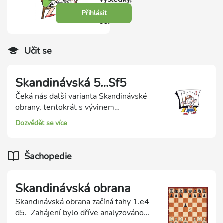
přihlas
Přihlásit
se.
Učit se
Skandinávská 5…Sf5
Čeká nás další varianta Skandinávské
obrany, tentokrát s vývinem
bělopolného střelce černého na pole f5.
Dozvědět se více
Bílý bude mít prostorovou převahu,
černý ale s pěšci e6 a c6 stojí poměrně
pevně.
Šachopedie
Skandinávská obrana
Skandinávská obrana začíná tahy 1.e4
d5. Zahájení bylo dříve analyzováno