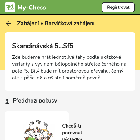
Registrovat
Zahájení • Barvičková zahájení
Skandinávská 5...Sf5
Zde budeme hrát jednotlivé tahy podle ukázkové
varianty s vývinem bělopolného střelce černého na
pole f5. Bílý bude mít prostorovou převahu, černý
ale s pěšci e6 a c6 stojí poměrně pevně.
Předchozí pokusy
Chceš-li
porovnat
výsledky,