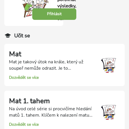
výsledky,
přihlas
Přihlásit
se.
Učit se
Mat
Mat je takový útok na krále, který už
soupeř nemůže odrazit. Je to
nejdůležitější okamžik v šachové partii!
Dozvědět se více
Hráč, který dá soupeři mat, vyhraje.
Společně si ukážeme a procvičíme maty
různými figurkami.
Mat 1. tahem
Na úvod celé série si procvičíme hledání
matů 1. tahem. Klíčem k nalezení matu
je odhalení slabosti soupeřova krále - ze
Dozvědět se více
kterého směru a na kterých polích je