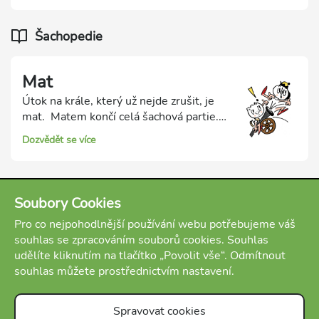
král slabý.
Šachopedie
Mat
Útok na krále, který už nejde zrušit, je
mat. Matem končí celá šachová partie.
Hráč, který dal soupeřovu králi mat,
Dozvědět se více
vyhrál. Protože mat ukončuje celou
partii, je možné pro dosažení matu i
obětovat materiál. Naopak na hrozby
matu soupeře musíme správně reagovat
Soubory Cookies
a hlídat si bezpečí svého krále.
Pro co nejpohodlnější používání webu potřebujeme váš
souhlas se zpracováním souborů cookies. Souhlas
udělíte kliknutím na tlačítko „Povolit vše“. Odmítnout
souhlas můžete prostřednictvím nastavení.
Spravovat cookies
20 minut
100 otázek