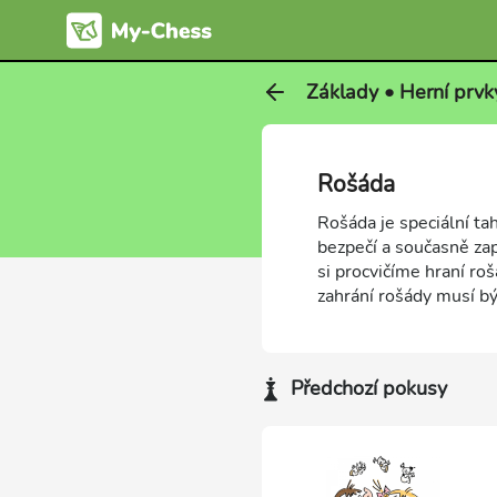
Základy • Herní prvk
Rošáda
Rošáda je speciální t
bezpečí a současně za
si procvičíme hraní roš
zahrání rošády musí bý
Předchozí pokusy