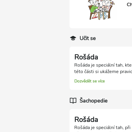
Ch
Učit se
Rošáda
Rošáda je speciální tah, kt
této části si ukážeme pravid
Dozvědět se více
Šachopedie
Rošáda
Rošáda je speciální tah, př