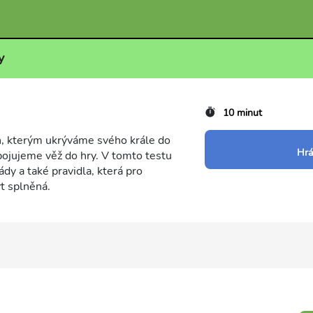
y
10 minut
ah, kterým ukrýváme svého krále do
Hrá
pojujeme věž do hry. V tomto testu
ády a také pravidla, která pro
t splněná.