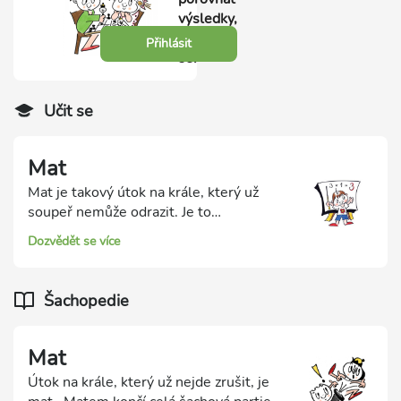
výsledky,
přihlas
Přihlásit
se.
Učit se
Mat
Mat je takový útok na krále, který už
soupeř nemůže odrazit. Je to
nejdůležitější okamžik v šachové partii!
Dozvědět se více
Hráč, který dá soupeři mat, vyhraje.
Společně si ukážeme a procvičíme maty
různými figurkami.
Šachopedie
Mat
Útok na krále, který už nejde zrušit, je