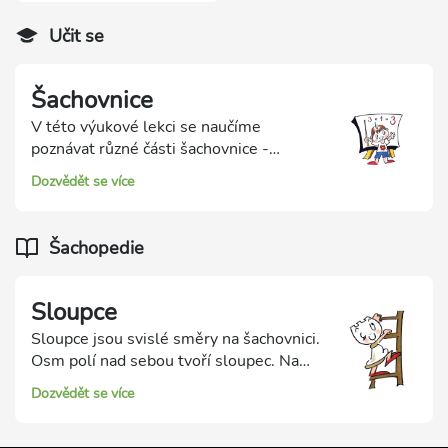
Učit se
Šachovnice
V této výukové lekci se naučíme
poznávat různé části šachovnice -
sloupce, řady, diagonály, střed, kraj a
Dozvědět se více
rohy. V oblasti Školička k ní najdete 7
procvičovacích testů.
Šachopedie
Sloupce
Sloupce jsou svislé směry na šachovnici.
Osm polí nad sebou tvoří sloupec. Na
šachovnici je celkem 8 sloupců. Sloupce
Dozvědět se více
jsou důležité hlavně pro figury, které se
umí pohybovat rovně (věž a dáma).