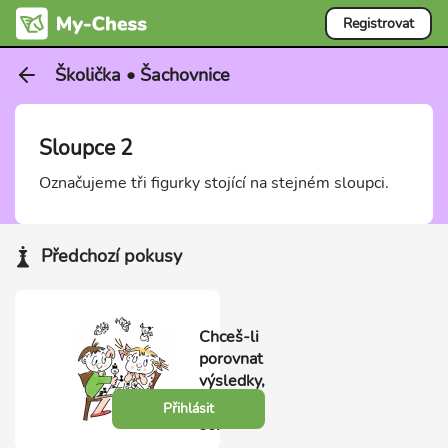
Registrovat
Školička • Šachovnice
Sloupce 2
Označujeme tři figurky stojící na stejném sloupci.
Předchozí pokusy
Chceš-li
porovnat
výsledky,
přihlas
Přihlásit
se.