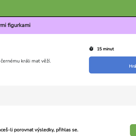
ými figurkami
15 minut
černému králi mat věží.
Hrá
ceš-li porovnat výsledky, přihlas se.