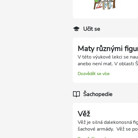
Učit se
Maty různými figu
V této výukové lekci se nauč
anebo není mat. V oblasti Š
Dozvědět se více
Šachopedie
Věž
Věž je silná dalekonosná fi
šachové armády. Věž se poh
spočívá v působení na velk