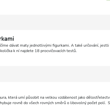
rkami
íme dávat maty jednotlivými figurkami. A také určování, jestli v
količka k ní najdete 18 procvičovacích testů.
gura, která umí působit na velkou vzdálenost jako dělostřelectv
ybuje rovně do všech rovných směrů o libovolný počet polí. S
ou vzdálenost po sloupcích a řadách. Především otevřené sloup