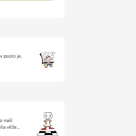
 pozici je,
o naší
íla věže
ce, přes které