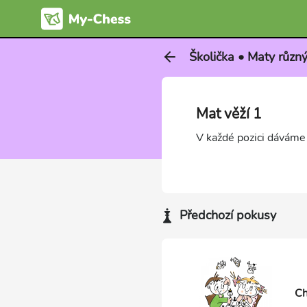
Školička • Maty různ
Mat věží 1
V každé pozici dáváme 
Předchozí pokusy
Ch