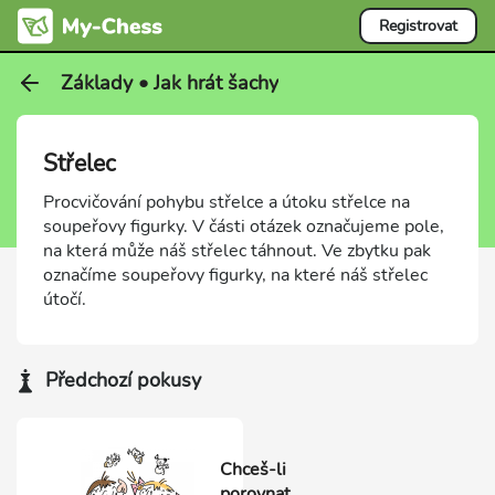
Registrovat
Základy • Jak hrát šachy
Střelec
Procvičování pohybu střelce a útoku střelce na
soupeřovy figurky. V části otázek označujeme pole,
na která může náš střelec táhnout. Ve zbytku pak
označíme soupeřovy figurky, na které náš střelec
útočí.
Předchozí pokusy
Chceš-li
porovnat