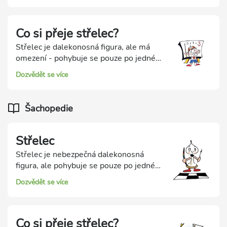
a možnost útoků na soupeřovy figurky.
Co si přeje střelec?
Střelec je dalekonosná figura, ale má
omezení - pohybuje se pouze po jedné
barvě polí. Střelec může být dobrý nebo
Dozvědět se více
špatný - ke spokojenosti potřebuje
otevřené diagonály. Speciálními tématy
jsou dvojice střelců a nestejnobarevní
Šachopedie
střelci.
Střelec
Střelec je nebezpečná dalekonosná
figura, ale pohybuje se pouze po jedné
barvě polí. Střelec se pohybuje šikmo
Dozvědět se více
po diagonálách o libovolný počet polí.
Síla střelce je v jeho působení na velkou
vzdálenost. Jeho slabou stránkou je, že
Co si přeje střelec?
se pohybuje pouze po jedné barvě polí.