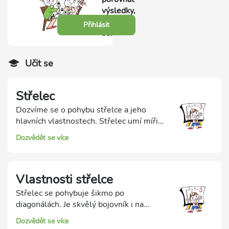
výsledky,
přihlas
Přihlásit
se.
Učit se
Střelec
Dozvíme se o pohybu střelce a jeho
hlavních vlastnostech. Střelec umí mířit
daleko, je mistr šikmého pohybu po
Dozvědět se více
diagonálách! Ale chodí pouze po jedné
barvě polí.
Vlastnosti střelce
Střelec se pohybuje šikmo po
diagonálách. Je skvělý bojovník i na
dálku, ale táhne jen po jedné barvě polí.
Dozvědět se více
Střelec je silný, když má volné diagonály