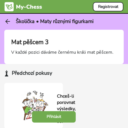
Registrovat
Školička • Maty různými figurkami
Mat pěšcem 3
V každé pozici dáváme černému králi mat pěšcem.
Předchozí pokusy
Chceš-li
porovnat
výsledky,
přihlas
Přihlásit
se.