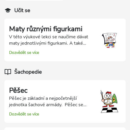
Učit se
Maty různými figurkami
V této výukové lekci se naučíme dávat
maty jednotlivými figurkami. A také
určování, jestli v pozici je, anebo není
Dozvědět se více
mat. V oblasti Školička k ní najdete 18
procvičovacích testů.
Šachopedie
Pěšec
Pěšec je základní a nejpočetnější
jednotka šachové armády. Pěšec se
pohybuje pouze dopředu, nikdy
Dozvědět se více
neustoupí ani o krok zpátky ani neuhne
do boku. Pěšec, který v partii ještě