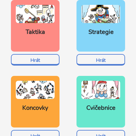
Taktika
Strategie
Hrát
Hrát
Koncovky
Cvičebnice