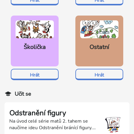
Hrát
Hrát
Školička
Ostatní
Hrát
Hrát
Učit se
Odstranění figury
Na úvod celé série matů 2. tahem se
naučíme ideu Odstranění bránící figury.