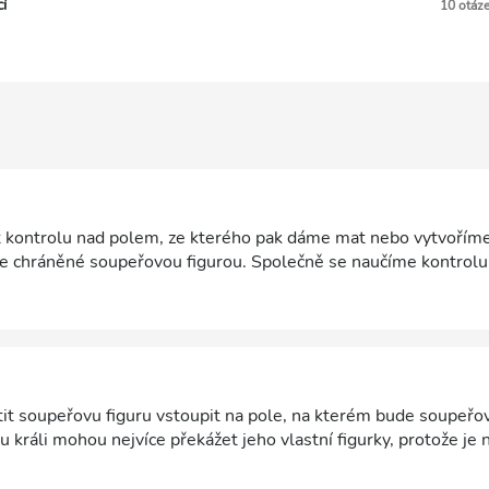
í
10 otáz
 kontrolu nad polem, ze kterého pak dáme mat nebo vytvoříme
le chráněné soupeřovou figurou. Společně se naučíme kontrolu
t soupeřovu figuru vstoupit na pole, na kterém bude soupeřov
 králi mohou nejvíce překážet jeho vlastní figurky, protože je 