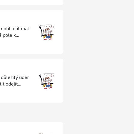
 mohli dát mat
é pole k
 důležitý úder
it odejít