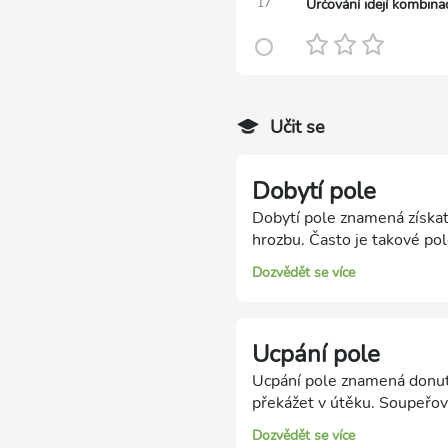
17
Určování idejí kombinac
Učit se
Dobytí pole
Dobytí pole znamená získat
hrozbu. Často je takové po
matovacím polem získat!
Dozvědět se více
Ucpání pole
Ucpání pole znamená donuti
překážet v útěku. Soupeřovu
Dozvědět se více