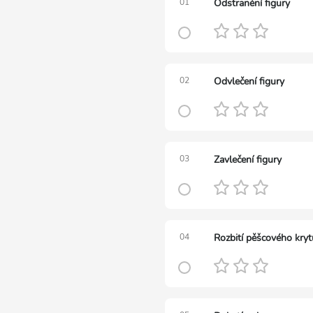
01
Odstranění figury
02
Odvlečení figury
03
Zavlečení figury
04
Rozbití pěšcového kryt