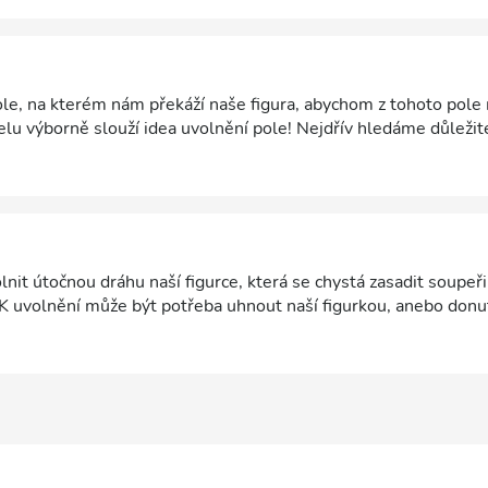
ole, na kterém nám překáží naše figura, abychom z tohoto pole
elu výborně slouží idea uvolnění pole! Nejdřív hledáme důležit
ůsob, jak ho uvolnit.
nit útočnou dráhu naší figurce, která se chystá zasadit soupeři
K uvolnění může být potřeba uhnout naší figurkou, anebo donut