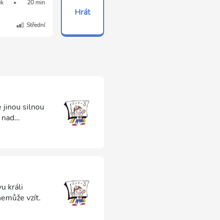
ek
•
20 min
Hrát
Střední
 jinou silnou
 nad
u králi
nemůže vzít.