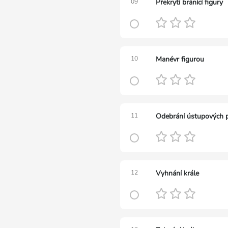
09
Překrytí bránící figury
10
Manévr figurou
11
Odebrání ústupových p
12
Vyhnání krále