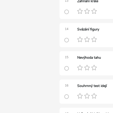
13
Zahnání krále
14
Svázání figury
15
Nevýhoda tahu
16
Souhrnný test idejí