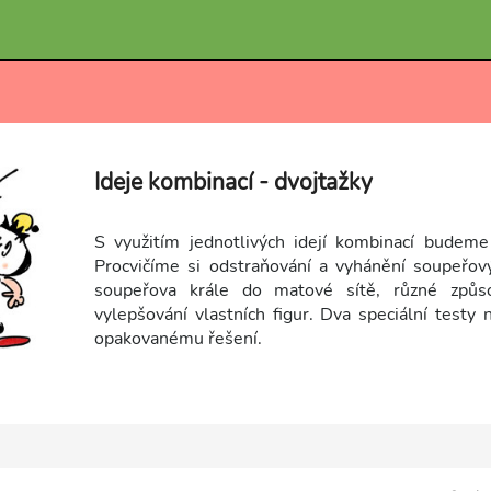
Ideje kombinací - dvojtažky
S využitím jednotlivých idejí kombinací budem
Procvičíme si odstraňování a vyhánění soupeřov
soupeřova krále do matové sítě, různé způso
vylepšování vlastních figur. Dva speciální testy 
opakovanému řešení.