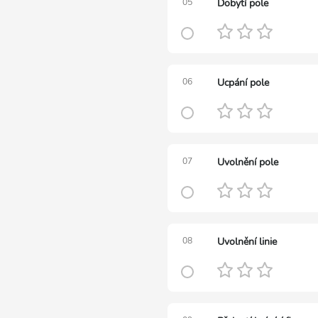
05
Dobytí pole
06
Ucpání pole
07
Uvolnění pole
08
Uvolnění linie