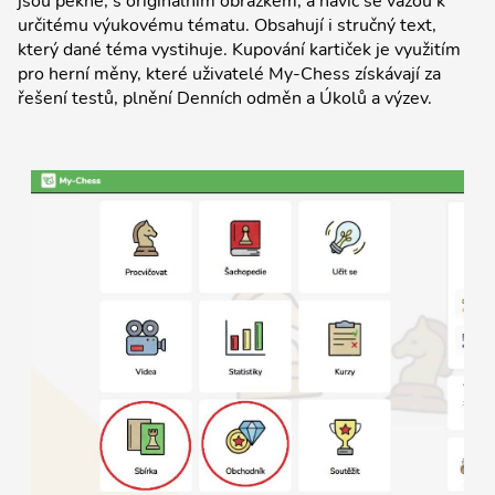
jsou pěkné, s originálním obrázkem, a navíc se vážou k
určitému výukovému tématu. Obsahují i stručný text,
který dané téma vystihuje. Kupování kartiček je využitím
pro herní měny, které uživatelé My-Chess získávají za
řešení testů, plnění Denních odměn a Úkolů a výzev.