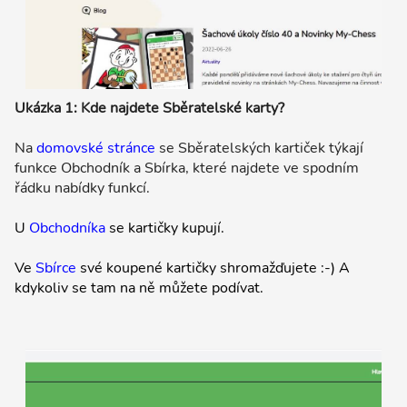
Ukázka 1: Kde najdete Sběratelské karty?
Na
domovské stránce
se Sběratelských kartiček týkají
funkce Obchodník a Sbírka, které najdete ve spodním
řádku nabídky funkcí.
U
Obchodníka
se kartičky kupují.
Ve
Sbírce
své koupené kartičky shromažďujete :-) A
kdykoliv se tam na ně můžete podívat.