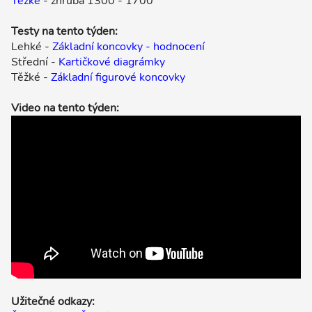
Těžké
- zhruba 1300 - 1700
Testy na tento týden:
Lehké -
Základní koncovky - hodnocení
Střední -
Kartičkové diagrámky
Těžké -
Základní figurové koncovky
Video na tento týden:
Užitečné odkazy: