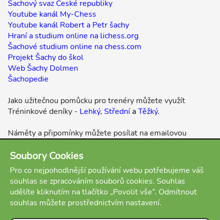
Šachový svaz České republiky
Youtube kanál My-Chess
Youtube kanál Robert a Petr šachy
Hraní a studium online na lichess.org
Šachové studium online na chess.com
Projekt Šachy do škol
Web Šachy Dolmen
Šachopedie
Jako užitečnou pomůcku pro trenéry můžete využít
Tréninkové deníky -
Lehký
,
Střední
a
Těžký
.
Náměty a připomínky můžete posílat na emailovou
adresu
martinbeil64@gmail.com
.
Soubory Cookies
Přílohy:
Pro co nejpohodlnější používání webu potřebujeme váš
Úkoly My-Chess 35 13.05.2024 Lehké
souhlas se zpracováním souborů cookies. Souhlas
Úkoly My-Chess 35 13.05.2024 Střední
udělíte kliknutím na tlačítko „Povolit vše“. Odmítnout
Úkoly My-Chess 35 13.05.2024 Těžké
souhlas můžete prostřednictvím nastavení.