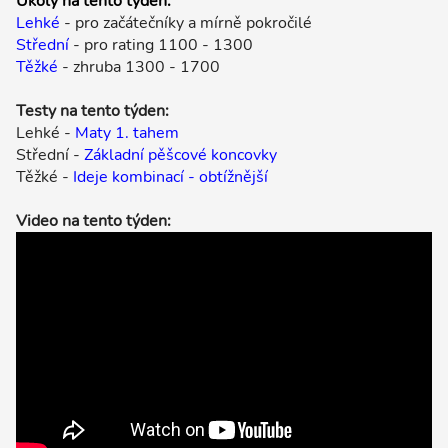
Úkoly na tento týden:
Lehké
- pro začátečníky a mírně pokročilé
Střední
- pro rating 1100 - 1300
Těžké
- zhruba 1300 - 1700
Testy na tento týden:
Lehké -
Maty 1. tahem
Střední -
Základní pěšcové koncovky
Těžké -
Ideje kombinací - obtížnější
Video na tento týden: