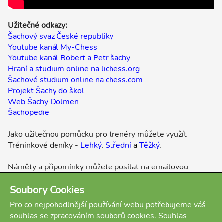
Užitečné odkazy:
Šachový svaz České republiky
Youtube kanál My-Chess
Youtube kanál Robert a Petr šachy
Hraní a studium online na lichess.org
Šachové studium online na chess.com
Projekt Šachy do škol
Web Šachy Dolmen
Šachopedie
Jako užitečnou pomůcku pro trenéry můžete využít
Tréninkové deníky -
Lehký
,
Střední
a
Těžký
.
Náměty a připomínky můžete posílat na emailovou
adresu
martinbeil64@gmail.com
.
Soubory Cookies
Přílohy:
Pro co nejpohodlnější používání webu potřebujeme váš
Úkoly My-Chess 20 03.02.2025 Lehké
souhlas se zpracováním souborů cookies. Souhlas
Úkoly My-Chess 20 03.02.2025 Střední