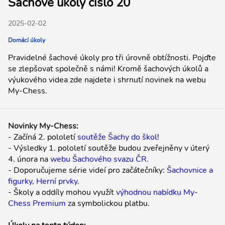
Šachové úkoly číslo 20
2025-02-02
Domácí úkoly
Pravidelné šachové úkoly pro tři úrovně obtížnosti. Pojďte
se zlepšovat společně s námi! Kromě šachových úkolů a
výukového videa zde najdete i shrnutí novinek na webu
My-Chess.
Novinky My-Chess:
- Začíná 2. pololetí
soutěže Šachy do škol
!
- Výsledky 1. pololetí soutěže budou zveřejněny v úterý
4. února na
webu Šachového svazu ČR
.
- Doporučujeme série videí pro začátečníky:
Šachovnice a
figurky
,
Herní prvky
.
- Školy a oddíly mohou využít
výhodnou nabídku My-
Chess Premium
za symbolickou platbu.