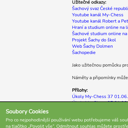
Užitečné odkazy:
Šachový svaz České republ
Youtube kanál My-Chess
Youtube kanál Robert a Pet
Hraní a studium online na l
Šachové studium online na
Projekt Šachy do škol
Web Šachy Dolmen
Šachopedie
Jako užitečnou pomůcku pro
Náměty a připomínky můžet
Přílohy:
Úkoly My-Chess 37 01.06
Úkoly My-Chess 37 01.06.
Úkoly My-Chess 37 01.06
Soubory Cookies
Pro co nejpohodlnější používání webu potřebujeme váš souh
na tlačítko „Povolit vše“. Odmítnout souhlas můžete prostř