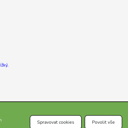
ěžký
.
m
Spravovat cookies
Povolit vše
Čeština
FAQ
E-shop
Blog