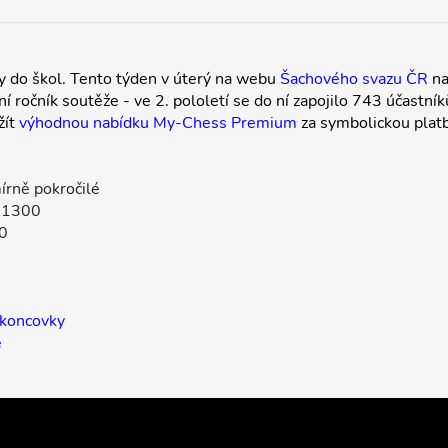
hy do škol. Tento týden v úterý na webu
Šachového svazu ČR
na
í ročník soutěže - ve 2. pololetí se do ní zapojilo 743 účastník
žít
výhodnou nabídku My-Chess Premium
za symbolickou plat
írně pokročilé
- 1300
0
 koncovky
e