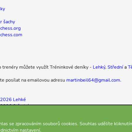
iky
r šachy
ichess.org
 chess.com
 trenéry můžete využít Tréninkové deníky -
Lehký
,
Střední
a
T
e posílat na emailovou adresu
martinbeil64@gmail.com
.
.2026 Lehké
2026 Střední
.2026 Těžké
las se zpracováním souborů cookies. Souhlas udělíte kliknutí
ednictvím nastavení.
O nás
Podmínky
Kontakt