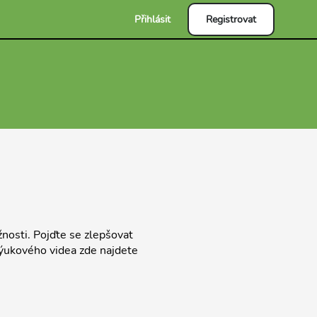
Přihlásit
Registrovat
žnosti. Pojďte se zlepšovat
ýukového videa zde najdete