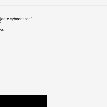
jdete vyhodnocení.
ů!
bu.