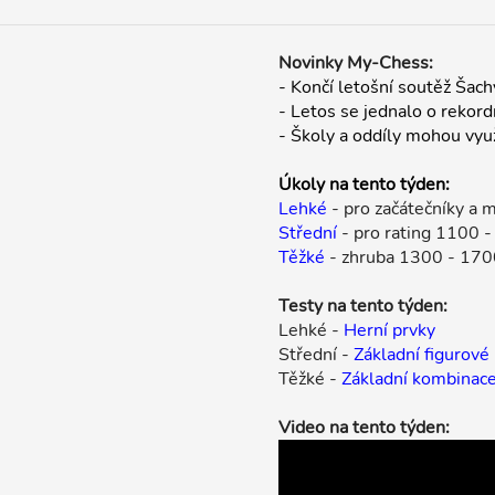
Novinky My-Chess:
- Končí letošní soutěž Šac
- Letos se jednalo o rekordn
- Školy a oddíly mohou vyu
Úkoly na tento týden:
Lehké
- pro začátečníky a m
Střední
- pro rating 1100 
Těžké
- zhruba 1300 - 170
Testy na tento týden:
Lehké -
Herní prvky
Střední -
Základní figurové
Těžké -
Základní kombinac
Video na tento týden: